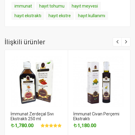
immunat
hayıt tohumu
hayıt meyvesi
hayıt ekstraktı
hayıt ekstre
hayıt kullanımı
İlişkili ürünler
İmmunat Zerdeçal Sıvı
İmmunat Civan Perçemi
Ekstraktı 250 ml
Ekstraktı
1,780.00
1,180.00