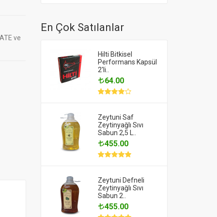
En Çok Satılanlar
FATE ve
Hilti Bitkisel
Performans Kapsül
2'li..
64.00
Zeytuni Saf
Zeytinyağlı Sıvı
Sabun 2,5 L..
455.00
Zeytuni Defneli
Zeytinyağlı Sıvı
Sabun 2..
455.00