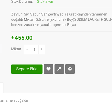
Stok Durumu:
Stokta var
Zeytuni Sıvı Sabun Saf Zeytinyağı ile üretildiğinden tamamen
doğaldırMiktar ; 2,5 Litre (Ekonomik Boy)SODIUM LAURETH SUL
benzeri zararlı kimyasallar içermez.Boyar
455.00
Miktar
-
+
Sepete Ekle
n tamamen doğaldır