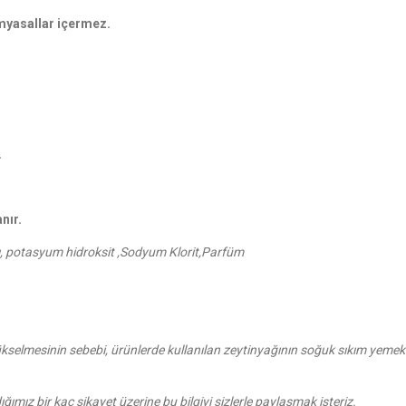
yasallar içermez.
.
nır.
ağı, potasyum hidroksit ,Sodyum Klorit,Parfüm
ükselmesinin sebebi, ürünlerde kullanılan zeytinyağının soğuk sıkım yemekl
ımız bir kaç şikayet üzerine bu bilgiyi sizlerle paylaşmak isteriz.