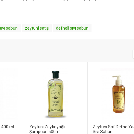
sıvı sabun
zeytuni satış
defneli sıvı sabun
i 400 ml
Zeytuni Zeytinyağlı
Zeytuni Saf Defne Yağ
Şampuan 500ml
Sıvı Sabun