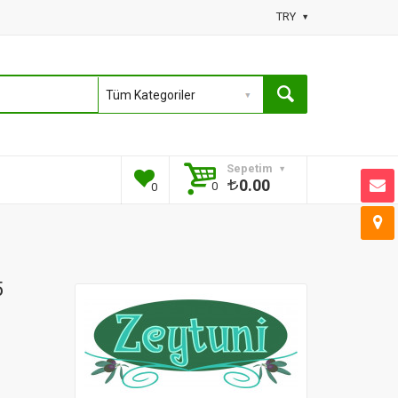
TRY
Sepetim
0.00
0
0
5