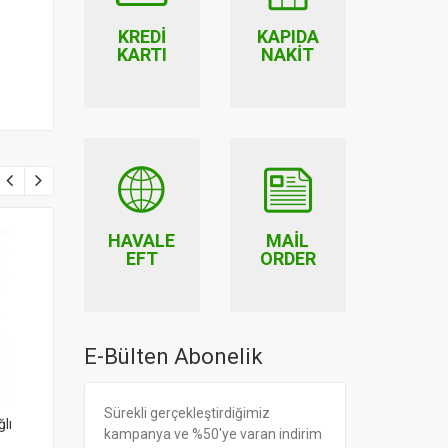
KREDI
KAPIDA
KARTI
NAKIT
HAVALE
MAIL
EFT
ORDER
E-Bülten Abonelik
Sürekli gerçekleştirdiğimiz
lı
Zeytuni Saf Defne Yağlı
Zeytuni Saf Badem Yağlı
kampanya ve %50'ye varan indirim
Duş Jeli
Duş Jeli