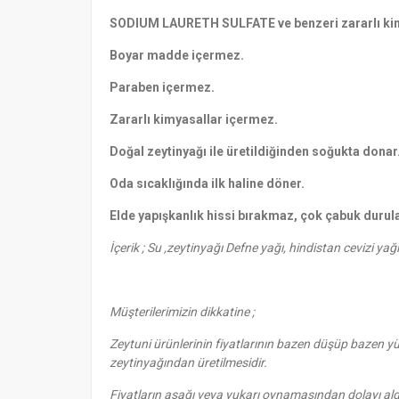
SODIUM LAURETH SULFATE ve benzeri zararlı kim
Boyar madde içermez.
Paraben içermez.
Zararlı kimyasallar içermez.
Doğal zeytinyağı ile üretildiğinden soğukta donar
Oda sıcaklığında ilk haline döner.
Elde yapışkanlık hissi bırakmaz, çok çabuk durula
İçerik ; Su ,zeytinyağı Defne yağı, hindistan cevizi y
Müşterilerimizin dikkatine ;
Zeytuni ürünlerinin fiyatlarının bazen düşüp bazen y
zeytinyağından üretilmesidir.
Fiyatların aşağı veya yukarı oynamasından dolayı aldığ