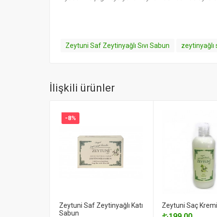
Zeytuni Saf Zeytinyağlı Sıvı Sabun
zeytinyağlı 
İlişkili ürünler
-8%
Zeytuni Saf Zeytinyağlı Katı
Zeytuni Saç Krem
Sabun
199.00