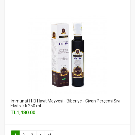
İmmunat H-B Hayıt Meyvesi - Biberiye - Civan Perçemi Sıvı
Ekstraktı 250 ml
TL
1,480.00
1
2
3
>
>|