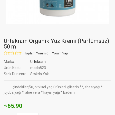
Urtekram Organik Yüz Kremi (Parfümsüz)
50 ml
Toplam Yorum 0
Yorum Yap
Marka:
Urtekram
Ürün Kodu:
moda823
Stok Durumu:
Stokda Yok
İçindekiler;Su, bitkisel yağ ürünleri, gliserin **, shea yağı *,
jojoba yağı *, aloe vera * kayısı yağı * badem
65.90