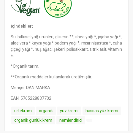
İçindekiler;
Su, bitkisel yağ ürünleri, gliserin **, shea yağı *, jojoba yağı *,
aloe vera * kayısı yağı * badem yağı *, mısır nişastası *, çuha
çiçeği yağı *, huş ağacı şekeri, polisakkarit, sitrik asit, vitamin
E.
*Organik tarım.
**Organik maddeler kullanılarak üretilmiştir.
Menşei: DANİMARKA
EAN: 5765228837702
urtekram
organik
yüz kremi
hassas yüz kremi
organik günlük krem
nemlendirici