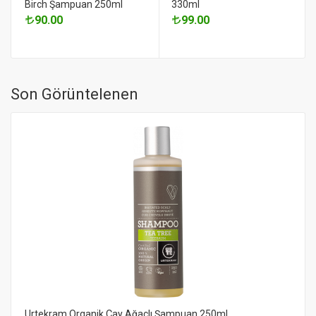
Birch Şampuan 250ml
330ml
90.00
99.00
Son Görüntelenen
Urtekram Organik Çay Ağaçlı Şampuan 250ml