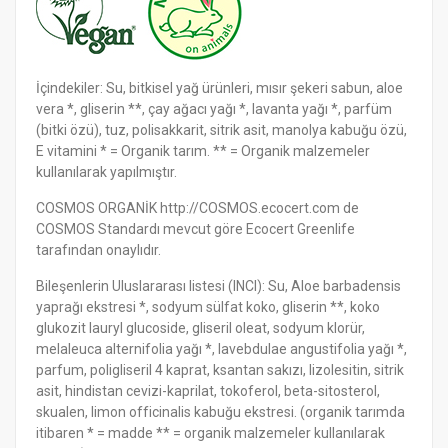
İçindekiler: Su, bitkisel yağ ürünleri, mısır şekeri sabun, aloe
vera *, gliserin **, çay ağacı yağı *, lavanta yağı *, parfüm
(bitki özü), tuz, polisakkarit, sitrik asit, manolya kabuğu özü,
E vitamini * = Organik tarım. ** = Organik malzemeler
kullanılarak yapılmıştır.
COSMOS ORGANİK http://COSMOS.ecocert.com de
COSMOS Standardı mevcut göre Ecocert Greenlife
tarafından onaylıdır.
Bileşenlerin Uluslararası listesi (INCI): Su, Aloe barbadensis
yaprağı ekstresi *, sodyum sülfat koko, gliserin **, koko
glukozit lauryl glucoside, gliseril oleat, sodyum klorür,
melaleuca alternifolia yağı *, lavebdulae angustifolia yağı *,
parfum, poligliseril 4 kaprat, ksantan sakızı, lizolesitin, sitrik
asit, hindistan cevizi-kaprilat, tokoferol, beta-sitosterol,
skualen, limon officinalis kabuğu ekstresi. (organik tarımda
itibaren * = madde ** = organik malzemeler kullanılarak