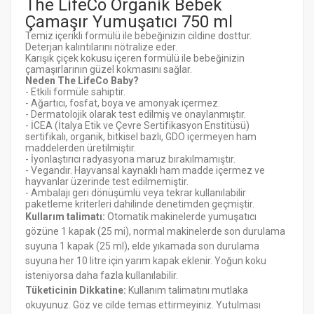
The LifeCo Organik Bebek
Çamaşır Yumuşatıcı 750 ml
Temiz içerikli formülü ile bebeğinizin cildine dosttur.
Deterjan kalıntılarını nötralize eder.
Karışık çiçek kokusu içeren formülü ile bebeğinizin
çamaşırlarının güzel kokmasını sağlar.
N
eden The LifeCo Baby?
- Etkili formüle sahiptir.
- Ağartıcı, fosfat, boya ve amonyak içermez.
- Dermatolojik olarak test edilmiş ve onaylanmıştır.
- İCEA (İtalya Etik ve Çevre Sertifikasyon Enstitüsü)
sertifikalı, organik, bitkisel bazlı, GDO içermeyen ham
maddelerden üretilmiştir.
- İyonlaştırıcı radyasyona maruz bırakılmamıştır.
- Vegandır. Hayvansal kaynaklı ham madde içermez ve
hayvanlar üzerinde test edilmemiştir.
- Ambalajı geri dönüşümlü veya tekrar kullanılabilir
paketleme kriterleri dahilinde denetimden geçmiştir.
Kullarım talimatı:
Otomatik makinelerde yumuşatıcı
gözüne 1 kapak (25 mi), normal makinelerde son durulama
suyuna 1 kapak (25 ml), elde yıkamada son durulama
suyuna her 10 litre için yarım kapak eklenir. Yoğun koku
isteniyorsa daha fazla kullanılabilir.
Tüketicinin Dikkatine:
Kullanım talimatını mutlaka
okuyunuz. Göz ve cilde temas ettirmeyiniz. Yutulması