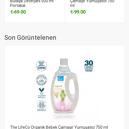
Bulaşık Deterjanı 500 ml
Çamaşır Yumuşatıcı 750
Portakal
ml
69.00
99.00
Son Görüntelenen
The LifeCo Organik Bebek Çamaşır Yumuşatıcı 750 ml