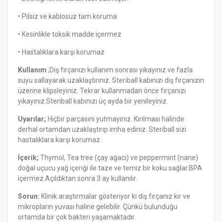
• Pilsiz ve kablosuz tam koruma
• Kesinlikle toksik madde içermez
• Hastalıklara karşı korumaz
Kullanım
;Diş fırçanızı kullanım sonrası yıkayınız ve fazla
suyu sallayarak uzaklaştırınız. Steriball kabınızı diş fırçanızın
üzerine klipsleyiniz. Tekrar kullanmadan önce fırçanızı
yıkayınız.Steriball kabınızı üç ayda bir yenileyiniz.
Uyarılar;
Hiçbir parçasını yutmayınız. Kırılması halinde
derhal ortamdan uzaklaştırıp imha ediniz. Steriball sizi
hastalıklara karşı korumaz.
İçerik;
Thymol, Tea tree (çay ağacı) ve peppermint (nane)
doğal uçucu yağ içeriği ile taze ve temiz bir koku sağlar.BPA
içermez.Açıldıktan sonra 3 ay kullanılır.
Sorun:
Klinik araştırmalar gösteriyor ki diş fırçanız kir ve
mikropların yuvası haline gelebilir. Çünkü bulunduğu
ortamda bir çok bakteri yaşamaktadır.