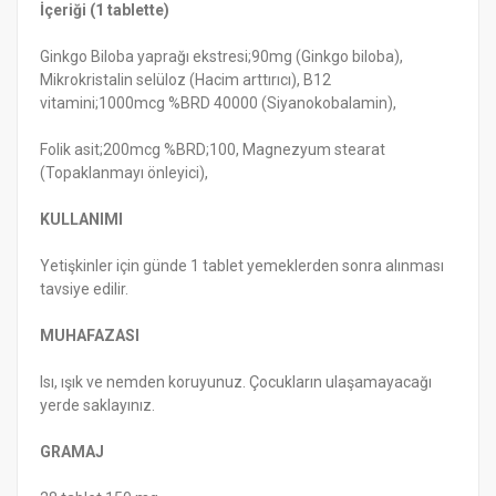
İçeriği (1 tablette)
Ginkgo Biloba yaprağı ekstresi;90mg (Ginkgo biloba),
Mikrokristalin selüloz (Hacim arttırıcı), B12
vitamini;1000mcg %BRD 40000 (Siyanokobalamin),
Folik asit;200mcg %BRD;100, Magnezyum stearat
(Topaklanmayı önleyici),
KULLANIMI
Yetişkinler için günde 1 tablet yemeklerden sonra alınması
tavsiye edilir.
MUHAFAZASI
Isı, ışık ve nemden koruyunuz. Çocukların ulaşamayacağı
yerde saklayınız.
GRAMAJ