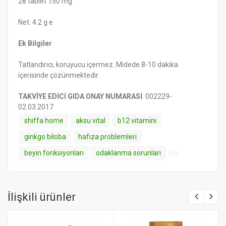
28 tablet 150 mg
Net: 4.2 g e
Ek Bilgiler
Tatlandırıcı, koruyucu içermez. Midede 8-10 dakika
içerisinde çözünmektedir.
TAKVİYE EDİCİ GIDA ONAY NUMARASI
: 002229-
02.03.2017
shiffa home
aksu vital
b12 vitamini
ginkgo biloba
hafıza problemleri
beyin fonksiyonları
odaklanma sorunları
İlişkili ürünler