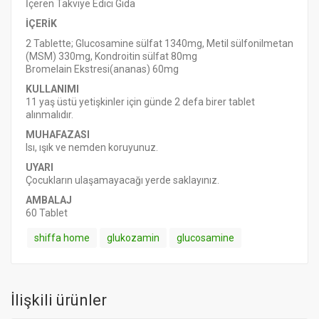
İçeren Takviye Edici Gıda
İÇERİK
2 Tablette; Glucosamine sülfat 1340mg, Metil sülfonilmetan
(MSM) 330mg, Kondroitin sülfat 80mg
Bromelain Ekstresi(ananas) 60mg
KULLANIMI
11 yaş üstü yetişkinler için günde 2 defa birer tablet
alınmalıdır.
MUHAFAZASI
Isı, ışık ve nemden koruyunuz.
UYARI
Çocukların ulaşamayacağı yerde saklayınız.
AMBALAJ
60 Tablet
shiffa home
glukozamin
glucosamine
İlişkili ürünler