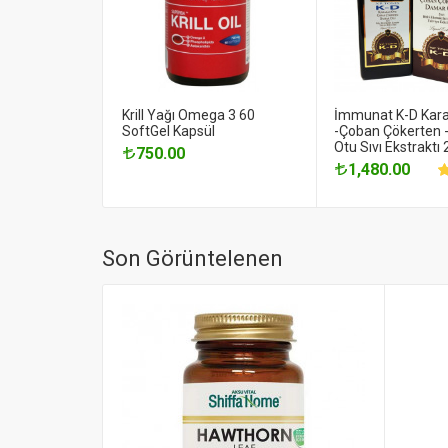
Krill Yağı Omega 3 60
İmmunat K-D Kar
SoftGel Kapsül
-Çoban Çökerten 
Otu Sıvı Ekstraktı
750.00
1,480.00
Son Görüntelenen