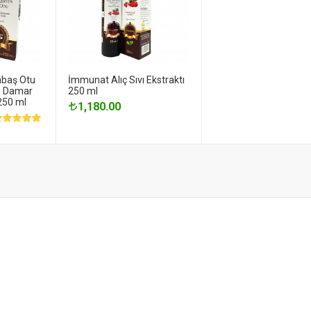
abaş Otu
İmmunat Alıç Sıvı Ekstraktı
- Damar
250 ml
 250 ml
1,180.00