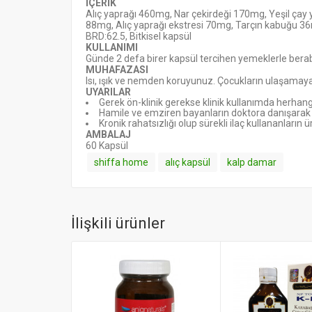
İÇERİK
Alıç yaprağı 460mg, Nar çekirdeği 170mg, Yeşil ça
88mg, Alıç yaprağı ekstresi 70mg, Tarçın kabuğu 36
BRD:62.5,
Bitkisel kapsül
KULLANIMI
Günde 2 defa birer kapsül tercihen yemeklerle berabe
MUHAFAZASI
Isı, ışık ve nemden koruyunuz. Çocukların ulaşamaya
UYARILAR
Gerek ön-klinik gerekse klinik kullanımda herhangi
Hamile ve emziren bayanların doktora danışarak ku
Kronik rahatsızlığı olup sürekli ilaç kullananların
AMBALAJ
60 Kapsül
shiffa home
alıç kapsül
kalp damar
İlişkili ürünler