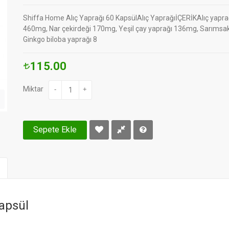
Shiffa Home Alıç Yaprağı 60 KapsülAlıç YaprağıİÇERİKAlıç yapra
460mg, Nar çekirdeği 170mg, Yeşil çay yaprağı 136mg, Sarıms
Ginkgo biloba yaprağı 8
115.00
Miktar
-
+
Sepete Ekle
apsül