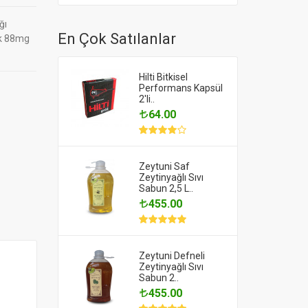
ğı
En Çok Satılanlar
ak 88mg
Hilti Bitkisel
Performans Kapsül
2'li..
64.00
Zeytuni Saf
Zeytinyağlı Sıvı
Sabun 2,5 L..
455.00
Zeytuni Defneli
Zeytinyağlı Sıvı
Sabun 2..
455.00