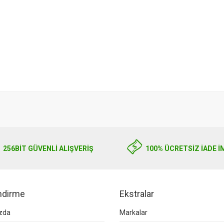
256BIT GÜVENLİ ALIŞVERİŞ
100% ÜCRETSİZ İADE İ
endirme
Ekstralar
zda
Markalar