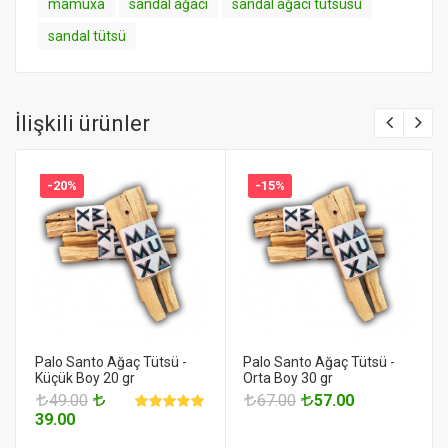
mamuxa
sandal ağacı
sandal ağacı tütsüsü
sandal tütsü
İlişkili ürünler
-20%
-15%
Palo Santo Ağaç Tütsü -
Palo Santo Ağaç Tütsü -
Küçük Boy 20 gr
Orta Boy 30 gr
49.00
67.00
57.00
39.00