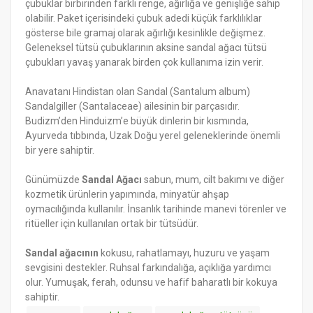
çubuklar birbirinden farklı renge, ağırlığa ve genişliğe sahip
olabilir. Paket içerisindeki çubuk adedi küçük farklılıklar
gösterse bile gramaj olarak ağırlığı kesinlikle değişmez.
Geleneksel tütsü çubuklarının aksine sandal ağacı tütsü
çubukları yavaş yanarak birden çok kullanıma izin verir.
Anavatanı Hindistan olan Sandal (Santalum album)
Sandalgiller (Santalaceae) ailesinin bir parçasıdır.
Budizm’den Hinduizm’e büyük dinlerin bir kısmında,
Ayurveda tıbbında, Uzak Doğu yerel geleneklerinde önemli
bir yere sahiptir.
Günümüzde
Sandal Ağacı
sabun, mum, cilt bakımı ve diğer
kozmetik ürünlerin yapımında, minyatür ahşap
oymacılığında kullanılır. İnsanlık tarihinde manevi törenler ve
ritüeller için kullanılan ortak bir tütsüdür.
Sandal ağacının
kokusu, rahatlamayı, huzuru ve yaşam
sevgisini destekler. Ruhsal farkındalığa, açıklığa yardımcı
olur. Yumuşak, ferah, odunsu ve hafif baharatlı bir kokuya
sahiptir.