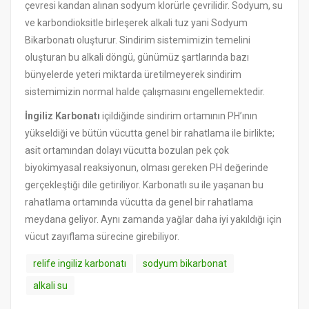
çevresi kandan alınan sodyum klorürle çevrilidir. Sodyum, su
ve karbondioksitle birleşerek alkali tuz yani Sodyum
Bikarbonatı oluşturur. Sindirim sistemimizin temelini
oluşturan bu alkali döngü, günümüz şartlarında bazı
bünyelerde yeteri miktarda üretilmeyerek sindirim
sistemimizin normal halde çalışmasını engellemektedir.
İngiliz Karbonatı
içildiğinde sindirim ortamının PH’ının
yükseldiği ve bütün vücutta genel bir rahatlama ile birlikte;
asit ortamından dolayı vücutta bozulan pek çok
biyokimyasal reaksiyonun, olması gereken PH değerinde
gerçekleştiği dile getiriliyor. Karbonatlı su ile yaşanan bu
rahatlama ortamında vücutta da genel bir rahatlama
meydana geliyor. Aynı zamanda yağlar daha iyi yakıldığı için
vücut zayıflama sürecine girebiliyor.
relife ingiliz karbonatı
sodyum bikarbonat
alkali su