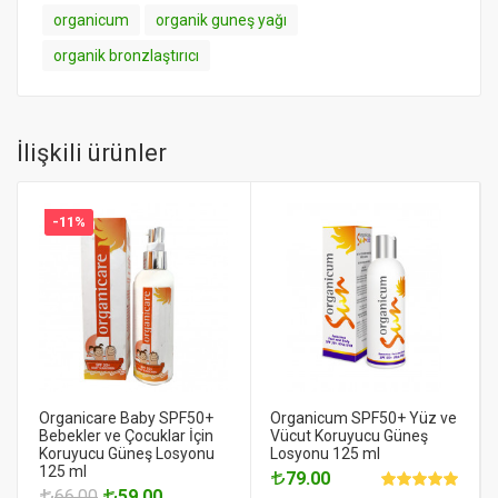
organicum
organik guneş yağı
organik bronzlaştırıcı
İlişkili ürünler
-11%
Organicare Baby SPF50+
Organicum SPF50+ Yüz ve
Bebekler ve Çocuklar İçin
Vücut Koruyucu Güneş
Koruyucu Güneş Losyonu
Losyonu 125 ml
125 ml
79.00
66.00
59.00