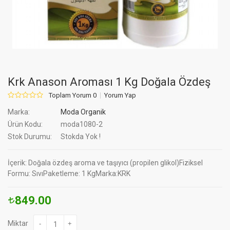
Krk Anason Aroması 1 Kg Doğala Özdeş
Toplam Yorum 0
Yorum Yap
Marka:
Moda Organik
Ürün Kodu:
moda1080-2
Stok Durumu:
Stokda Yok !
İçerik: Doğala özdeş aroma ve taşıyıcı (propilen glikol)Fiziksel
Formu: SıvıPaketleme: 1 KgMarka:KRK
849.00
Miktar
-
+