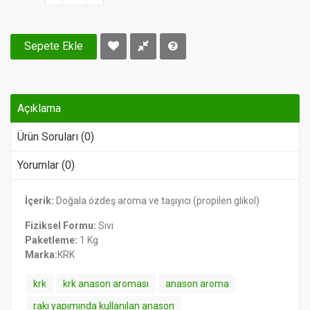
Sepete Ekle
Açıklama
Ürün Soruları (0)
Yorumlar (0)
İçerik:
Doğala özdeş aroma ve taşıyıcı (propilen glikol)
Fiziksel Formu:
Sıvı
Paketleme:
1 Kg
Marka:
KRK
krk
krk anason aroması
anason aroma
rakı yapımında kullanılan anason