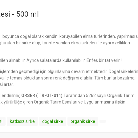
esi - 500 ml
i boyunca doğal olarak kendini koruyabilen elma türlerinden, yapılması
lan bir sirke olup, tarihte yapılan elma sirkeleri ile aynı özellikleri
en alınabilir. Ayrıca salatalarda kullanılabilir. Enfes bir tat verir !
 işlemden geçmediği için olgunlaşma devam etmektedir. Doğal sirkelerin
hava ile temas olduktan sonra renk değişimi olabilir. Tüm bunlar bozulma
i artar.
ilendirilmiş
ORSER ( TR-OT-011)
Tarafından 5262 sayılı Organik Tarım
 yürürlüğe giren Organik Tarım Esasları ve Uygulanmasına ilişkin
si
katkısız sirke
doğal sirke
organik sirke