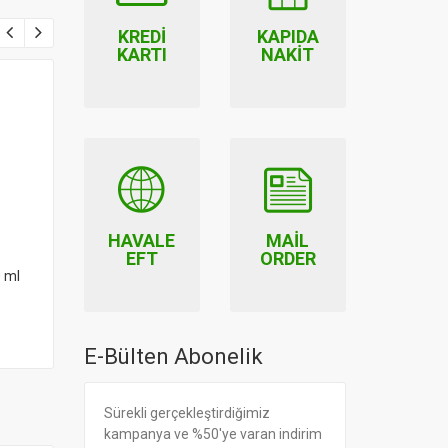
KREDI
KAPIDA
KARTI
NAKIT
HAVALE
MAIL
EFT
ORDER
0 ml
The Lifeco Organik
Hindistan Cevizi Sirkesi 250
ml
34.90
E-Bülten Abonelik
Sürekli gerçekleştirdiğimiz
kampanya ve %50'ye varan indirim