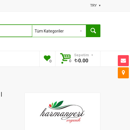
TRY
Sepetim
0.00
0
0
l