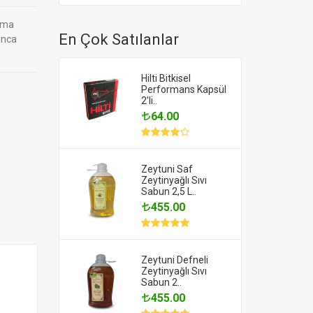
elma
En Çok Satılanlar
unca
Hilti Bitkisel
Performans Kapsül
2'li..
64.00
Zeytuni Saf
Zeytinyağlı Sıvı
Sabun 2,5 L..
455.00
Zeytuni Defneli
Zeytinyağlı Sıvı
Sabun 2..
455.00