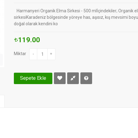
Harmanyeri Organik Elma Sirkesi - 500 mlİçindekiler; Organik 
sirkesiKaradeniz bölgesinde yöreye has, aşısız, kış mevsimi boy
doğal olarak kendini ko
119.00
Miktar
-
+
Sepete Ekle