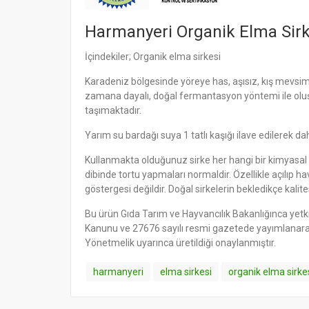
Harmanyeri Organik Elma Sirk
İçindekiler; Organik elma sirkesi
Karadeniz bölgesinde yöreye has, aşısız, kış mevsim
zamana dayalı, doğal fermantasyon yöntemi ile oluşturu
taşımaktadır.
Yarım su bardağı suya 1 tatlı kaşığı ilave edilerek dahil
Kullanmakta olduğunuz sirke her hangi bir kimyasal
dibinde tortu yapmaları normaldir. Özellikle açılıp 
göstergesi değildir. Doğal sirkelerin bekledikçe kalites
Bu ürün Gıda Tarım ve Hayvancılık Bakanlığınca yetk
Kanunu ve 27676 sayılı resmi gazetede yayımlanarak
Yönetmelik uyarınca üretildiği onaylanmıştır.
harmanyeri
elma sirkesi
organik elma sirke