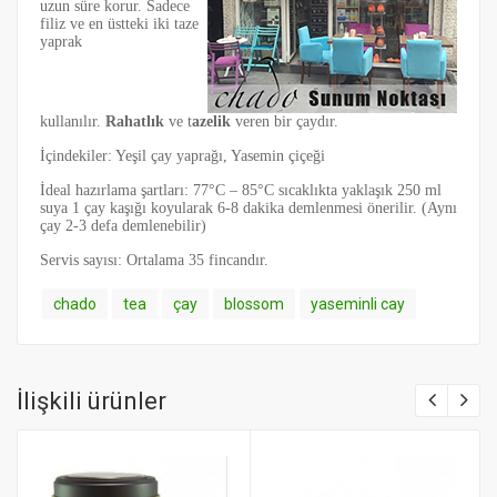
uzun süre korur. Sadece
filiz ve en üstteki iki taze
yaprak
kullanılır.
Rahatlık
ve t
azelik
veren bir çaydır.
İçindekiler: Yeşil çay yaprağı, Yasemin çiçeği
İdeal hazırlama şartları: 77°C – 85°C sıcaklıkta yaklaşık 250 ml
suya 1 çay kaşığı koyularak 6-8 dakika demlenmesi önerilir. (Aynı
çay 2-3 defa demlenebilir)
Servis sayısı: Ortalama 35 fincandır.
chado
tea
çay
blossom
yaseminli cay
İlişkili ürünler