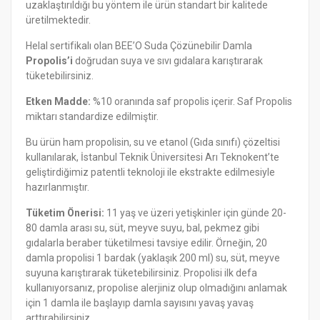
uzaklaştırıldığı bu yöntem ile ürün standart bir kalitede
üretilmektedir.
Helal sertifikalı olan BEE’O Suda Çözünebilir Damla
Propolis’i
doğrudan suya ve sıvı gıdalara karıştırarak
tüketebilirsiniz.
Etken Madde:
%10 oranında saf propolis içerir. Saf Propolis
miktarı standardize edilmiştir.
Bu ürün ham propolisin, su ve etanol (Gıda sınıfı) çözeltisi
kullanılarak, İstanbul Teknik Üniversitesi Arı Teknokent’te
geliştirdiğimiz patentli teknoloji ile ekstrakte edilmesiyle
hazırlanmıştır.
Tüketim Önerisi:
11 yaş ve üzeri yetişkinler için günde 20-
80 damla arası su, süt, meyve suyu, bal, pekmez gibi
gıdalarla beraber tüketilmesi tavsiye edilir. Örneğin, 20
damla propolisi 1 bardak (yaklaşık 200 ml) su, süt, meyve
suyuna karıştırarak tüketebilirsiniz. Propolisi ilk defa
kullanıyorsanız, propolise alerjiniz olup olmadığını anlamak
için 1 damla ile başlayıp damla sayısını yavaş yavaş
arttırabilirsiniz.