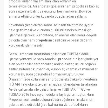
propolis, arıların yaşam alanı olan kovanın ön
temizleyicisidir. Arılar petek gözlerini ham propolis ile kaplar,
sonra üzerine balını, yavrusunu, besinini koyar. Böylece
arının ürettiği ürünler kovanda bozulmadan saklanır.
Kovandan çıkarıldıktan sonra ise insan tüketimine uygun
hale getirilmesi ve vücudun bu ürünü sindirebilmesi için
işlenmesi gerekir. Bu noktada, en önemli olan konu, değerli
bir gıda olan ham
propolisin
özelliğini ve besin değerini
koruyarak işlenmesidir.
Bee’o uzmanları tarafından geliştirilen TÜBİTAK ödüllü
işleme yöntemi ile ham Anadolu
propolisinin
içeriğinde yer
alan polifenoller, terpenoidler, amino asitler, uçucu organik
asitler, ketonlar, kumarinler, kuinonlar, vitamin ve mineraller
korunarak, suda çözünebilir forma kavuşturuluyor.
Ürünlerimizde kullanılan saf propolis ekstraksiyon yöntemi,
İTÜ ARI Teknokent’te uzman gıda mühendisleri tarafından
Ar-Ge çalışmaları ile geliştirilmiş ve TÜBİTAK, TTGV ve
TÜSİAD 2016 İnovasyon ödülüne layık görülmüştür. Ham
Propolisin içerisinde bulunan besin öğelerinin maksimum
şekilde elde edilebildiği ve balmumu vb. safsızlıkların