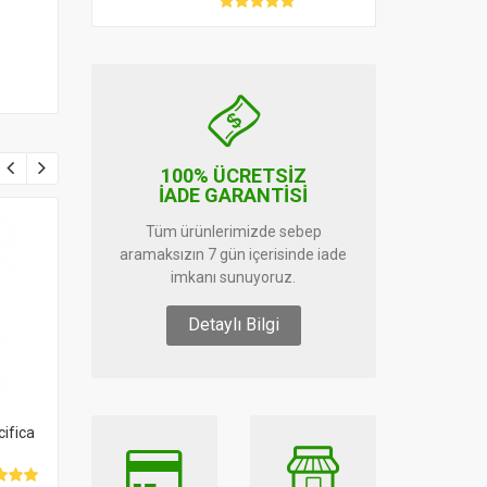
100% ÜCRETSİZ
İADE GARANTİSİ
Tüm ürünlerimizde sebep
-5%
aramaksızın 7 gün içerisinde iade
imkanı sunuyoruz.
Detaylı Bilgi
cifica
Balen Omega 3 Derin Deniz
Zerdeçal Ekstresi 120
Balık Yağı 200 Kapsül
Licaps - Aniqnaturals
Novasol Curcumin
189.00