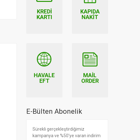
389.00
369.00
KREDI
KAPIDA
KARTI
NAKIT
HAVALE
MAIL
EFT
ORDER
E-Bülten Abonelik
Sürekli gerçekleştirdiğimiz
kampanya ve %50'ye varan indirim