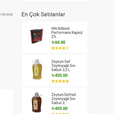
En Çok Satılanlar
i tavsiye
Hilti Bitkisel
Performans Kapsül
2'li..
64.00
Zeytuni Saf
Zeytinyağlı Sıvı
Sabun 2,5 L..
455.00
Zeytuni Defneli
Zeytinyağlı Sıvı
Sabun 2..
455.00