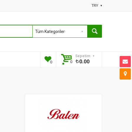
TRY
Sepetim
0.00
0
0