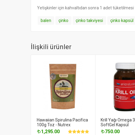
Yetişkinler için kahvaltıdan sonra 1 adet tüketilmesi t
balen
çinko
çinko takviyesi
çinko kapsül
İlişkili ürünler
Hawaiian Spirulina Pacifica
Krill Yağı Omega 3
100g Toz - Nutrex
SoftGel Kapsül
1,295.00
750.00