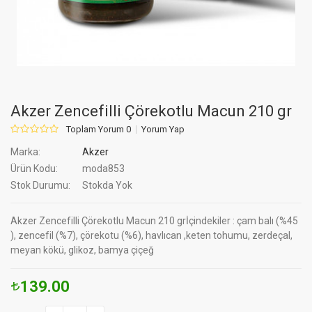
Akzer Zencefilli Çörekotlu Macun 210 gr
Toplam Yorum 0
Yorum Yap
Marka:
Akzer
Ürün Kodu:
moda853
Stok Durumu:
Stokda Yok
Akzer Zencefilli Çörekotlu Macun 210 grİçindekiler : çam balı (%45
), zencefil (%7), çörekotu (%6), havlıcan ,keten tohumu, zerdeçal,
meyan kökü, glikoz, bamya çiçeğ
139.00