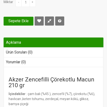
Miktar
-
+
Sepete Ekle
Açıklama
Ürün Soruları (0)
Yorumlar (0)
Akzer Zencefilli Çörekotlu Macun
210 gr
İçindekiler
: çam balı (%45 ), zencefil (%7), çörekotu (%6),
havlıcan ,keten tohumu, zerdeçal, meyan kökü, glikoz,
bamya çiçeği