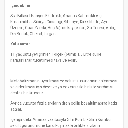
İçindekiler :
Sıvı Bitkisel Karışım Ekstraktı, Ananas,Kabarcıklı Alg,
Karahindiba, Sibirya Ginsengi, Biberiye, Kırkkilit otu, Ayı
Üzümü, Guar Zamkı, Huş Ağacı, kayışkıran, Su Teresi, Ardıç,
Diş Budak, Chervil, Isırgan
Kullanımı :
11 yaş üstü yetişkinler 1 ölçek (60ml) 1,5 Litre su ile
karıştırılarak tüketilmesi tavsiye edilir.
Metabolizmanın uyarılması ve selülit kusurlarının önlenmesi
ve giderilmesi için diyet ve ya egzersiz ile birlikte yardımcı
destek bir üründür.
Ayrıca vücutta fazla sıvıların dren edilip boşaltılmasına katkı
sağlar.
İçeriğindeki, Ananas vasıtasıyla Slm Komb - Slim Kombu
selülit görünümüne karşı koymakla birlikte sıvıların