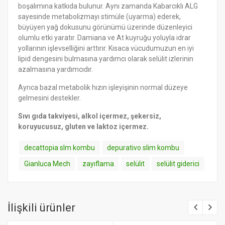
boşalımına katkıda bulunur. Aynı zamanda Kabarcıklı ALG
sayesinde metabolizmayı stimüle (uyarma) ederek,
büyüyen yağ dokusunu görünümü üzerinde düzenleyici
olumlu etki yaratır. Damiana ve At kuyruğu yoluyla idrar
yollarının işlevselliğini arttırır. Kısaca vücudumuzun en iyi
lipid dengesini bulmasına yardımcı olarak selülit izlerinin
azalmasına yardımcıdır.
Ayrıca bazal metabolik hızın işleyişinin normal düzeye
gelmesini destekler.
Sıvı gıda takviyesi, alkol içermez, şekersiz,
koruyucusuz, gluten ve laktoz içermez.
decattopia slm kombu
depurativo slim kombu
Gianluca Mech
zayıflama
selülit
selülit giderici
İlişkili ürünler