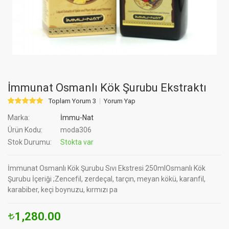
İmmunat Osmanlı Kök Şurubu Ekstraktı
Toplam Yorum 3
Yorum Yap
Marka:
İmmu-Nat
Ürün Kodu:
moda306
Stok Durumu:
Stokta var
İmmunat Osmanlı Kök Şurubu Sıvı Ekstresi 250mlOsmanlı Kök
Şurubu İçeriği ;Zencefil, zerdeçal, tarçın, meyan kökü, karanfil,
karabiber, keçi boynuzu, kırmızı pa
1,280.00