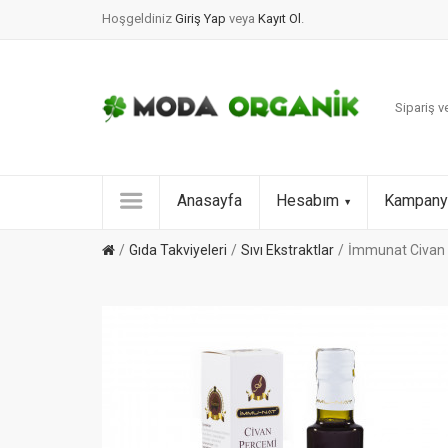
Hoşgeldiniz
Giriş Yap
veya
Kayıt Ol
.
Sipariş ve
Anasayfa
Hesabım
Kampany
Gıda Takviyeleri
Sıvı Ekstraktlar
İmmunat Civan 