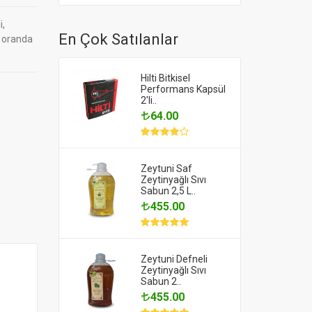
i,
En Çok Satılanlar
k oranda
Hilti Bitkisel
Performans Kapsül
2'li..
64.00
Zeytuni Saf
Zeytinyağlı Sıvı
Sabun 2,5 L..
455.00
Zeytuni Defneli
Zeytinyağlı Sıvı
Sabun 2..
455.00