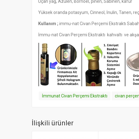
Uçan yağ, Azulen, Bornoel, pinen, Sabinen, kâfur
Yüksek oranda potasyum, Cinneol, İnulin, Tanen, reç
Kullanım ;
immu-nat Civan Perçemi Ekstraktı Sabah v
İmmu-nat Civan Perçemi Ekstraktı kahvaltı ve akşa
İmmunat Civan Perçemi Ekstraktı
civan perçe
İlişkili ürünler