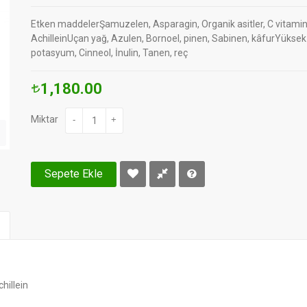
Etken maddelerŞamuzelen, Asparagin, Organik asitler, C vitamin
AchilleinUçan yağ, Azulen, Bornoel, pinen, Sabinen, kâfurYükse
potasyum, Cinneol, İnulin, Tanen, reç
1,180.00
Miktar
-
+
Sepete Ekle
hillein