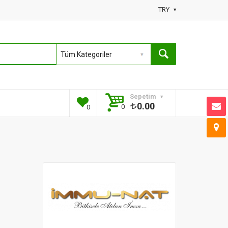
TRY
Sepetim
0.00
0
0