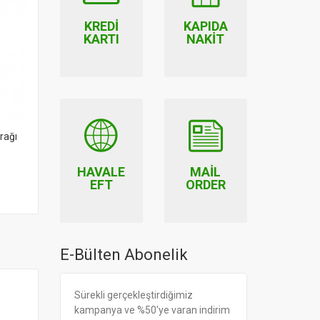
KREDI
KAPIDA
KARTI
NAKIT
rağı
İmmunat Rosemary
İmmunat Biberiye Ekstrak
Ekstraktı
1,180.00
660.00
HAVALE
MAIL
EFT
ORDER
E-Bülten Abonelik
Sürekli gerçekleştirdiğimiz
kampanya ve %50'ye varan indirim