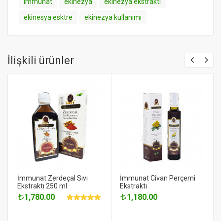
immunat
ekinezya
ekinezya ekstraktı
ekinesya esktre
ekinezya kullanımı
İlişkili ürünler
İmmunat Zerdeçal Sıvı
İmmunat Civan Perçemi
Ekstraktı 250 ml
Ekstraktı
1,780.00
1,180.00