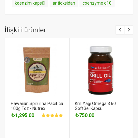
koenzim kapsül
antioksidan
coenzyme q10
İlişkili ürünler
Hawaiian Spirulina Pacifica
Krill Yağı Omega 3 60
100g Toz - Nutrex
SoftGel Kapsül
1,295.00
750.00