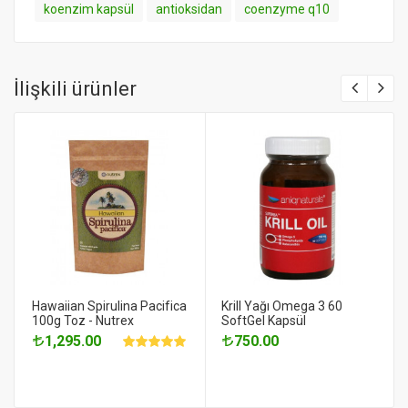
koenzim kapsül
antioksidan
coenzyme q10
İlişkili ürünler
Hawaiian Spirulina Pacifica
Krill Yağı Omega 3 60
100g Toz - Nutrex
SoftGel Kapsül
1,295.00
750.00