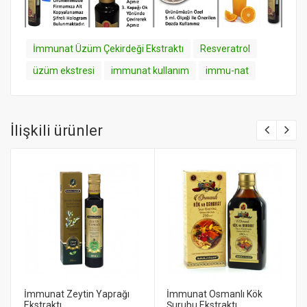
İmmunat Üzüm Çekirdeği Ekstraktı
Resveratrol
üzüm ekstresi
immunat kullanım
immu-nat
İlişkili ürünler
İmmunat Zeytin Yaprağı
İmmunat Osmanlı Kök
Ekstraktı
Şurubu Ekstraktı