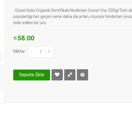
Güzel Gıda Organik Sertifikalı Hindistan Cevizi Unu 320grTüm 
popülerliği her geçen sene daha da artan, mucize hindistan cevi
elde edilen bir ürü
58.00
Miktar
-
+
Sepete Ekle