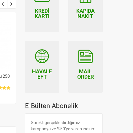
KREDI
KAPIDA
KARTI
NAKIT
HAVALE
MAIL
EFT
ORDER
u 250
Organik Hindistan Cevizi
Rendesi 110 gr
26.00
E-Bülten Abonelik
Sürekli gerçekleştirdiğimiz
kampanya ve %50'ye varan indirim