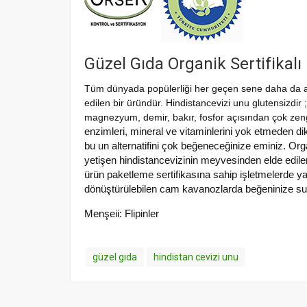
Güzel Gıda Organik Sertifikalı
Tüm dünyada popülerliği her geçen sene daha da ar
edilen bir üründür. Hindistancevizi unu glutensizdir
magnezyum, demir, bakır, fosfor açısından çok zeng
enzimleri, mineral ve vitaminlerini yok etmeden dik
bu un alternatifini çok beğeneceğinize eminiz. Org
yetişen hindistancevizinin meyvesinden elde edi
ürün paketleme sertifikasına sahip işletmelerde ya
dönüştürülebilen cam kavanozlarda beğeninize s
Menşeii: Flipinler
güzel gıda
hindistan cevizi unu