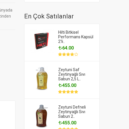
dünyada
En Çok Satılanlar
zinden
Hilti Bitkisel
Performans Kapsül
2'li..
64.00
Zeytuni Saf
Zeytinyağlı Sıvı
Sabun 2,5 L..
455.00
Zeytuni Defneli
Zeytinyağlı Sıvı
Sabun 2..
455.00