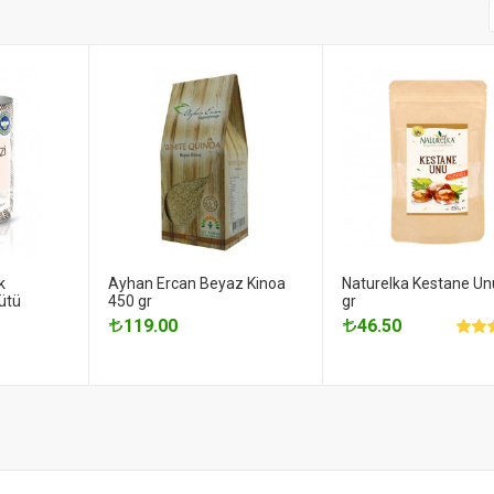
k
Ayhan Ercan Beyaz Kinoa
Naturelka Kestane Un
ütü
450 gr
gr
119.00
46.50