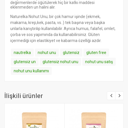
değirmenlerde öğütülerek hiç bir katkı maddesi
eklenmeden un halini alır.
Naturelka Nohut Unu; bir çok hamur işinde (ekmek,
makarna, krep,kek, pasta, vs..) tek başına veya başka
unlarla karıştırılıp kullanılabilir. Ayrıca humus, falafel, omlet,
çorba ve sos yapımında da kullanabilirsiniz. Glüten
içermediği için elastikiyet ve kabarma özelliği azdır.
nautrelka
nohut unu
glutensiz
gluten free
glutensiz un
glutensiz nohut unu
nohut unu satış
nohut unu kullanımı
İlişkili ürünler