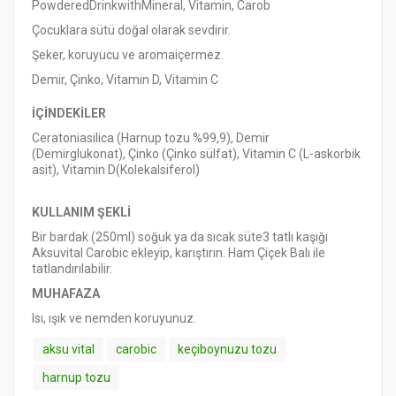
PowderedDrinkwithMineral, Vitamin, Carob
Çocuklara sütü doğal olarak sevdirir.
Şeker, koruyucu ve aromaiçermez.
Demir, Çinko, Vitamin D, Vitamin C
İÇİNDEKİLER
Ceratoniasilica (Harnup tozu %99,9), Demir
(Demirglukonat), Çinko (Çinko sülfat), Vitamin C (L-askorbik
asit), Vitamin D(Kolekalsiferol)
KULLANIM ŞEKLİ
Bir bardak (250ml) soğuk ya da sıcak süte3 tatlı kaşığı
Aksuvital Carobic ekleyip, karıştırın. Ham Çiçek Balı ile
tatlandırılabilir.
MUHAFAZA
Isı, ışık ve nemden koruyunuz.
aksu vital
carobic
keçiboynuzu tozu
harnup tozu