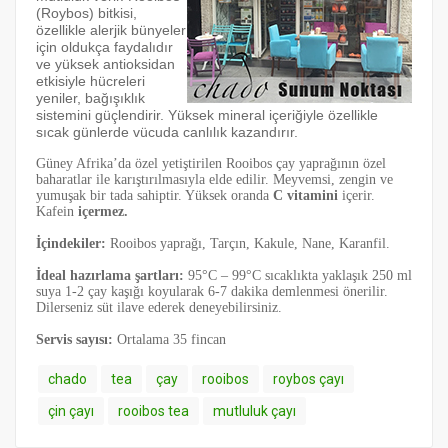
(Roybos) bitkisi,
özellikle alerjik bünyeler
için oldukça faydalıdır
ve yüksek antioksidan
etkisiyle hücreleri
yeniler, bağışıklık
sistemini güçlendirir. Yüksek mineral içeriğiyle özellikle
sıcak günlerde vücuda canlılık kazandırır.
Güney Afrika’da özel yetiştirilen Rooibos çay yaprağının özel
baharatlar ile karıştırılmasıyla elde edilir. Meyvemsi, zengin ve
yumuşak bir tada sahiptir. Yüksek oranda
C vitamini
içerir.
Kafein
içermez.
İçindekiler:
Rooibos yaprağı, Tarçın, Kakule, Nane, Karanfil.
İdeal hazırlama şartları:
95°C – 99°C sıcaklıkta yaklaşık 250 ml
suya 1-2 çay kaşığı koyularak 6-7 dakika demlenmesi önerilir.
Dilerseniz süt ilave ederek deneyebilirsiniz.
Servis sayısı:
Ortalama 35 fincan
chado
tea
çay
rooibos
roybos çayı
çin çayı
rooibos tea
mutluluk çayı