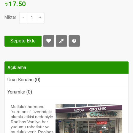
17.50
Miktar
-
+
Sepete Ekle
Açıklama
Ürün Soruları (0)
Yorumlar (0)
Mutluluk hormonu
“serotonin” üzerindeki
olumlu etkisi nedeniyle
Rooibos Vanilya her
yudumu rahatlatır ve
mutluluk verir. Rooibos