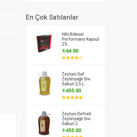
En Çok Satılanlar
Hilti Bitkisel
Performans Kapsül
2'li..
64.00
Zeytuni Saf
Zeytinyağlı Sıvı
Sabun 2,5 L..
455.00
Zeytuni Defneli
Zeytinyağlı Sıvı
Sabun 2..
455.00