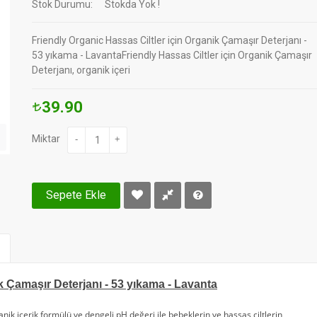
Stok Durumu:
Stokda Yok !
Friendly Organic Hassas Ciltler için Organik Çamaşır Deterjanı -
53 yıkama - LavantaFriendly Hassas Ciltler için Organik Çamaşır
Deterjanı, organik içeri
39.90
Miktar
-
+
Sepete Ekle
k Çamaşır Deterjanı - 53 yıkama - Lavanta
anik içerik formülü ve
dengeli pH değeri ile bebeklerin ve hassas ciltlerin