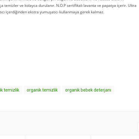
a temizler ve kolayca durulanır. N.O.P sertifikalı lavanta ve papatya içerir. Ultra
tıcı içerdiğinden ekstra yumuşatıcı kullanmaya gerek kalmaz.
edilmiştir.
ik temizlik
organik temizlik
organik bebek deterjanı