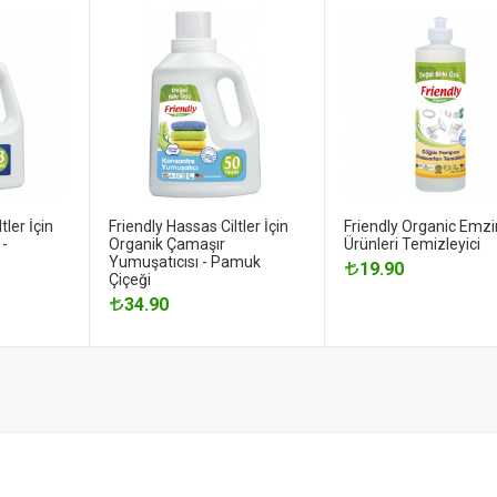
tler İçin
Friendly Hassas Ciltler İçin
Friendly Organic Emz
 -
Organik Çamaşır
Ürünleri Temizleyici
Yumuşatıcısı - Pamuk
19.90
Çiçeği
34.90