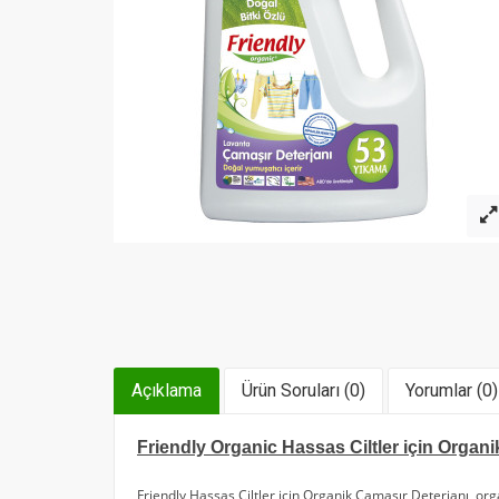
Açıklama
Ürün Soruları (0)
Yorumlar (0)
Friendly Organic Hassas Ciltler için Organi
Friendly Hassas Ciltler için Organik Çamaşır Deterjanı
,
org