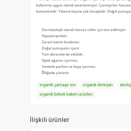
kullanıma uygun olarak tasarlanmıştır
. Çamaşırları hassasç
konsantredir. Yıkama başına çok hesaplıdır. Doğal yumuşa
Dermatolojik olarak hassas ciltler için test 
Hipoalerjeniktir.
Zararlı kalıntı bırakmaz.
Doğal yumuşatıcı içerir.
Tüm derecelerde etkilidir.
Optik ağartıcı içermez.
Sentetik parfüm ve boya içermez.
Do
ğada çözünür
organik çamaşır sıvı
organik deterjan
ekoloj
organik bebek bakım ürünleri
İlişkili ürünler