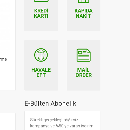
KREDI
KAPIDA
KARTI
NAKIT
irme
Friendly Beslenme
Friendly Hassas Ciltler İçin
Gereçleri ve Biberon
Organik Çamaşır Deterjanı
Temizleyici
Kokusuz (25 Yıkama)
HAVALE
MAIL
EFT
ORDER
24.90
24.90
E-Bülten Abonelik
Sürekli gerçekleştirdiğimiz
kampanya ve %50'ye varan indirim