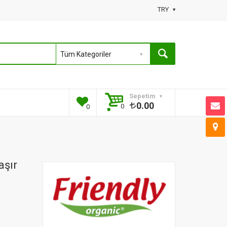
TRY
Sepetim
0.00
0
0
aşır