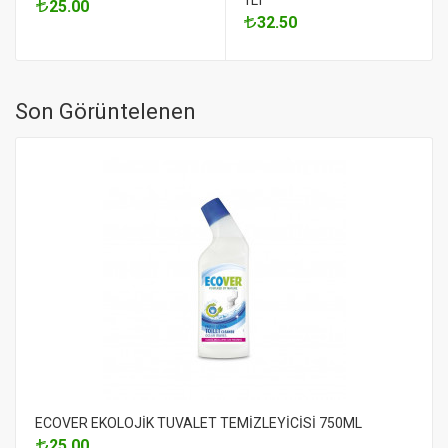
1LT
25.00
32.50
Son Görüntelenen
ECOVER EKOLOJİK TUVALET TEMİZLEYİCİSİ 750ML
25.00