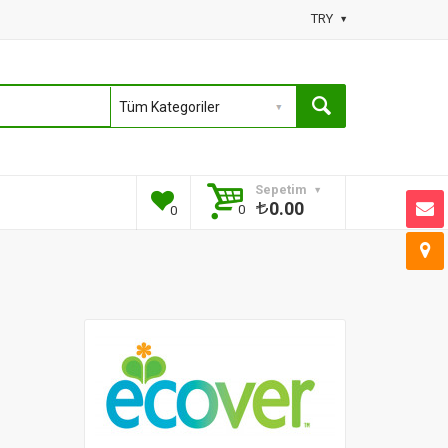
TRY
Sepetim
0.00
0
0