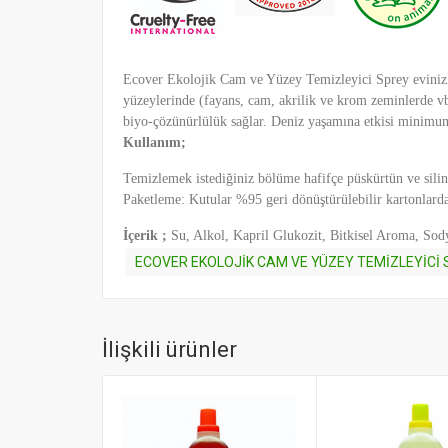
Ecover Ekolojik Cam ve Yüzey Temizleyici Sprey evinizi
yüzeylerinde (fayans, cam, akrilik ve krom zeminlerde vb.
biyo-çözünürlülük sağlar. Deniz yaşamına etkisi minimum
Kullanım;
Temizlemek istediğiniz bölüme hafifçe püskürtün ve sili
Paketleme: Kutular %95 geri dönüştürülebilir kartonlarda
İçerik ;
Su, Alkol, Kapril Glukozit, Bitkisel Aroma, Sod
ECOVER EKOLOJİK CAM VE YÜZEY TEMİZLEYİCİ 
İlişkili ürünler