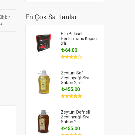
En Çok Satılanlar
k bir
yü
Hilti Bitkisel
Performans Kapsül
2'li..
64.00
Zeytuni Saf
Zeytinyağlı Sıvı
Sabun 2,5 L..
455.00
Zeytuni Defneli
Zeytinyağlı Sıvı
Sabun 2..
455.00