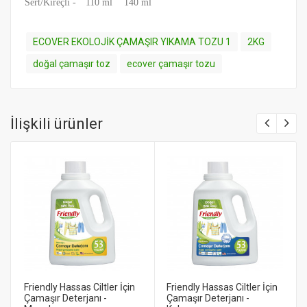
Sert/Kireçli -
110 ml
140 ml
ECOVER EKOLOJİK ÇAMAŞIR YIKAMA TOZU 1
2KG
doğal çamaşır toz
ecover çamaşır tozu
İlişkili ürünler
Friendly Hassas Ciltler İçin
Friendly Hassas Ciltler İçin
Çamaşır Deterjanı -
Çamaşır Deterjanı -