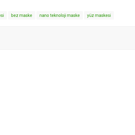
si
bez maske
nano teknoloji maske
yüz maskesi