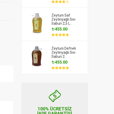
nabilir
Zeytuni Saf
Zeytinyağlı Sıvı
Sabun 2,5 L..
455.00
Zeytuni Defneli
Zeytinyağlı Sıvı
Sabun 2..
455.00
100% ÜCRETSİZ
İADE GARANTİSİ