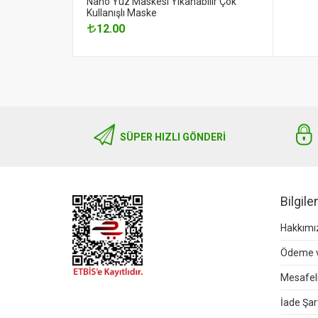
Nano Yüz Maskesi Yıkanabilir Çok
Kullanışlı Maske
12.00
SÜPER HIZLI GÖNDERI
Bilgil
Hakkımı
Ödeme v
Mesafeli
İade Şart