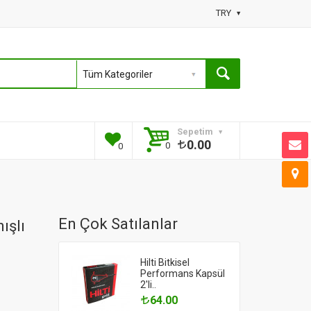
TRY
Sepetim
0.00
0
0
En Çok Satılanlar
ışlı
Hilti Bitkisel
Performans Kapsül
2'li..
64.00