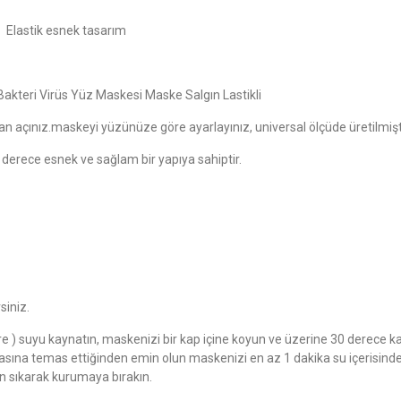
ik esnek tasarım
akteri Virüs Yüz Maskesi Maske Salgın Lastikli
an açınız.maskeyi yüzünüze göre ayarlayınız, universal ölçüde üretilmişt
derece esnek ve sağlam bir yapıya sahiptir.
siniz.
tre ) suyu kaynatın, maskenizi bir kap içine koyun ve üzerine 30 derece k
sına temas ettiğinden emin olun maskenizi en az 1 dakika su içerisind
en sıkarak kurumaya bırakın.