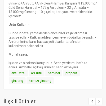
Ginseng+Arı Sütü+Arı Poleni+HamBal Karışımı N 13.000mg/
Gold Serisi Ham bal – 175 g Arı poleni – 22 g Arı sütü –
13.000mg Ginseng - 10 g Şeker, koruyucu ve renklendirici
içermez.
Ürün Kullanımı:
Günde 2 defa, yemeklerden önce birer kaşık alınması
tavsiye edilir. - Katkı maddesi içermeyen doğal bir besindir. -
Arı ürünlerine karşı hassasiyeti olanlar tarafından
kullanılması sakıncalıdır.
Muhafazası:
Işıktan ve sıcaktan koruyunuz. Serin yerde muhafaza
ediniz. Ambalajı açılmış ürünleri satın almayınız.
aksu vital
arı sütü
ham bal
propolis
ginseng
kırmızı ginseng
İlişkili ürünler