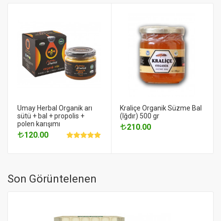
Umay Herbal Organik arı
Kraliçe Organik Süzme Bal
sütü + bal + propolis +
(Iğdır) 500 gr
polen karışımı
210.00
120.00
Son Görüntelenen