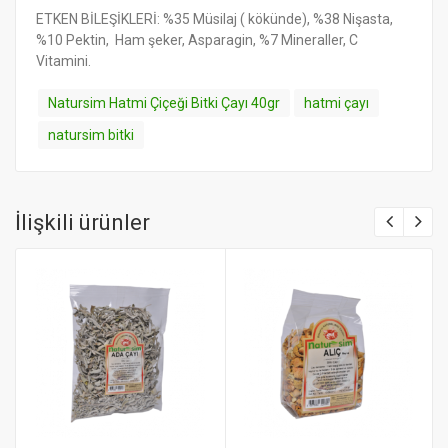
ETKEN BİLEŞİKLERİ: %35 Müsilaj ( kökünde), %38 Nişasta,
%10 Pektin, Ham şeker, Asparagin, %7 Mineraller, C
Vitamini.
Natursim Hatmi Çiçeği Bitki Çayı 40gr
hatmi çayı
natursim bitki
İlişkili ürünler