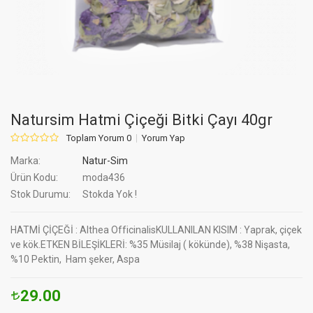
Natursim Hatmi Çiçeği Bitki Çayı 40gr
Toplam Yorum 0
Yorum Yap
Marka:
Natur-Sim
Ürün Kodu:
moda436
Stok Durumu:
Stokda Yok !
HATMİ ÇİÇEĞİ : Althea OfficinalisKULLANILAN KISIM : Yaprak, çiçek
ve kök.ETKEN BİLEŞİKLERİ: %35 Müsilaj ( kökünde), %38 Nişasta,
%10 Pektin, Ham şeker, Aspa
29.00