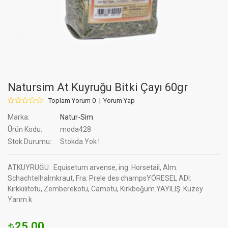
Natursim At Kuyruğu Bitki Çayı 60gr
Toplam Yorum 0
Yorum Yap
Marka:
Natur-Sim
Ürün Kodu:
moda428
Stok Durumu:
Stokda Yok !
ATKUYRUĞU : Equisetum arvense, ing: Horsetail, Alm:
Schachtelhalmkraut, Fra: Prele des champsYÖRESEL ADI:
Kırkkilitotu, Zemberekotu, Camotu, Kırkboğum.YAYILIŞ: Kuzey
Yarım k
25.00