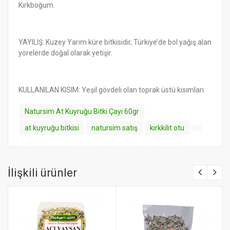
Kırkboğum.
YAYILIŞ: Kuzey Yarım küre bitkisidir, Türkiye’de bol yağış alan
yörelerde doğal olarak yetişir.
KULLANILAN KISIM: Yeşil gövdeli olan toprak üstü kısımları.
Natursim At Kuyruğu Bitki Çayı 60gr
at kuyruğu bitkisi
natursim satış
kırkkilit otu
İlişkili ürünler