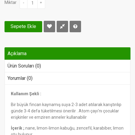
Miktar
-
+
Sepete Ekle
Açıklama
Ürün Soruları (0)
Yorumlar (0)
Kullanım Şekli :
Bir büyük fincan kaynamış suya 2-3 adet atılarak karıştırılıp
günde 3-4 defa tüketilmesi önerilir . Atom çayı'nı çocuklar
erişkinler ve emziren anneler kullanabilir
İçerik ;
nane, limon-limon kabuğu, zencefil, karabiber, limon
otu bulunur.