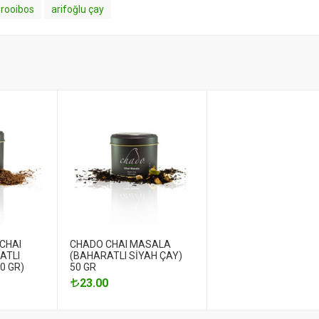
 rooibos
arifoğlu çay
CHAI
CHADO CHAI MASALA
ATLI
(BAHARATLI SİYAH ÇAY)
0 GR)
50 GR
23.00