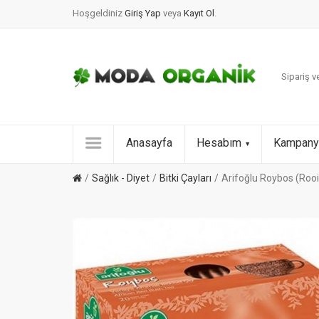
Hoşgeldiniz
Giriş Yap
veya
Kayıt Ol
.
Sipariş ve
Anasayfa
Hesabım
Kampany
Sağlık - Diyet
Bitki Çayları
Arifoğlu Roybos (Roo