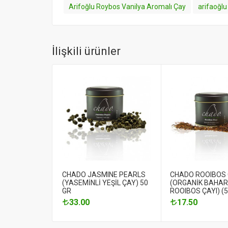
Arifoğlu Roybos Vanilya Aromalı Çay
arifaoğlu
İlişkili ürünler
CHADO JASMINE PEARLS
CHADO ROOIBOS 
(YASEMİNLİ YEŞİL ÇAY) 50
(ORGANİK BAHAR
GR
ROOIBOS ÇAYI) (5
33.00
17.50