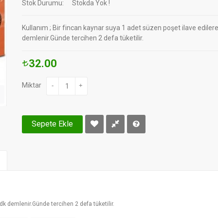
Stok Durumu:
Stokda Yok !
Kullanım ; Bir fincan kaynar suya 1 adet süzen poşet ilave ediler
demlenir.Günde tercihen 2 defa tüketilir.
32.00
Miktar
-
+
Sepete Ekle
dk demlenir.Günde tercihen 2 defa tüketilir.