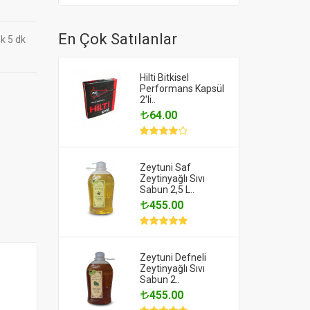
En Çok Satılanlar
ek 5 dk
Hilti Bitkisel
Performans Kapsül
2'li..
64.00
Zeytuni Saf
Zeytinyağlı Sıvı
Sabun 2,5 L..
455.00
Zeytuni Defneli
Zeytinyağlı Sıvı
Sabun 2..
455.00