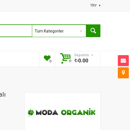
TRY
Sepetim
0.00
0
0
lı