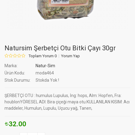
Natursim Şerbetçi Otu Bitki Çayı 30gr
Toplam Yorum 0
Yorum Yap
Marka:
Natur-Sim
Ürün Kodu:
moda464
Stok Durumu:
Stokda Yok !
ŞERBETÇİ OTU : humulus Lupulus, İng: hops, Alm: Hopfen, Fra:
houblonYÖRESEL ADI: Bira çiçeği maya otu.KULLANILAN KISIM: Acı
maddeler, Humulun, Lupulu, Uçucu yağ, Tanen,
32.00