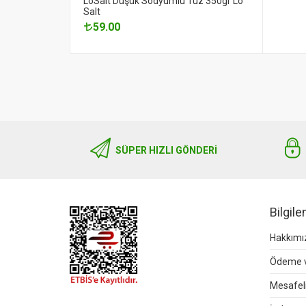
LoSalt Düşük Sodyumlu Tuz 350gr Lo
Salt
59.00
SÜPER HIZLI GÖNDERI
Bilgil
Hakkımı
Ödeme v
Mesafeli