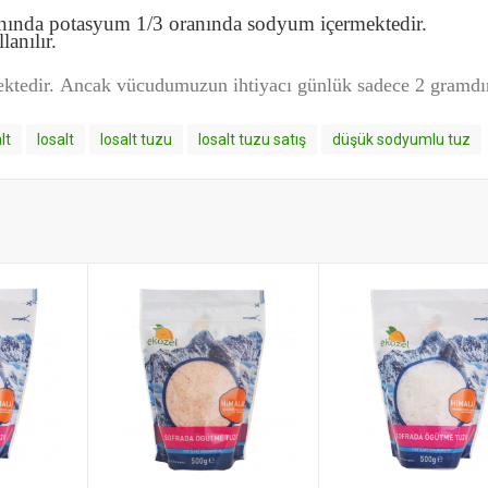
ranında potasyum 1/3 oranında sodyum içermektedir.
anılır.
ektedir.
Ancak vücudumuzun ihtiyacı günlük sadece 2 gramdı
lt
losalt
losalt tuzu
losalt tuzu satış
düşük sodyumlu tuz