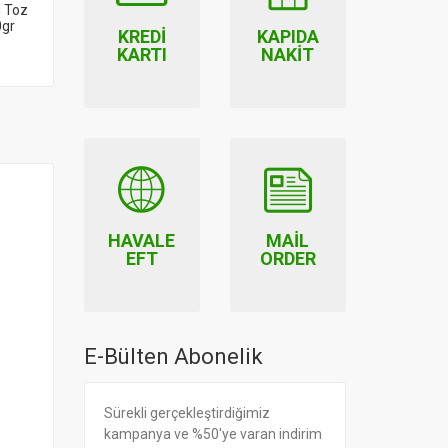
u Toz
0gr
KREDI
KAPIDA
KARTI
NAKIT
HAVALE
MAIL
EFT
ORDER
E-Bülten Abonelik
Sürekli gerçekleştirdiğimiz
kampanya ve %50'ye varan indirim