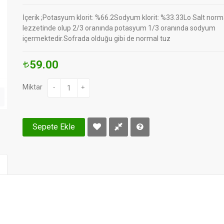
İçerik ;Potasyum klorit: %66.2Sodyum klorit: %33.33Lo Salt norm
lezzetinde olup 2/3 oranında potasyum 1/3 oranında sodyum
içermektedir.Sofrada olduğu gibi de normal tuz
59.00
Miktar
-
+
Sepete Ekle