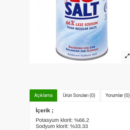
Açıklama
Ürün Soruları (0)
Yorumlar (0)
İçerik ;
Potasyum klorit: %66.2
Sodyum klorit: %33.33