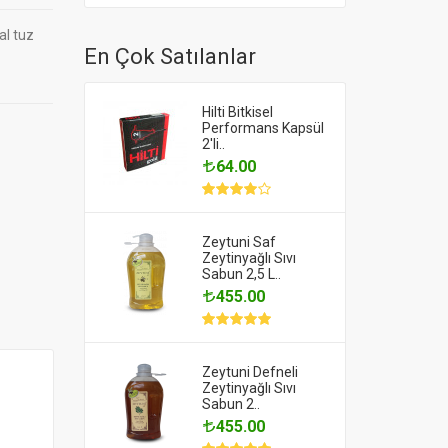
al tuz
En Çok Satılanlar
Hilti Bitkisel
Performans Kapsül
2'li..
64.00
Zeytuni Saf
Zeytinyağlı Sıvı
Sabun 2,5 L..
455.00
Zeytuni Defneli
Zeytinyağlı Sıvı
Sabun 2..
455.00