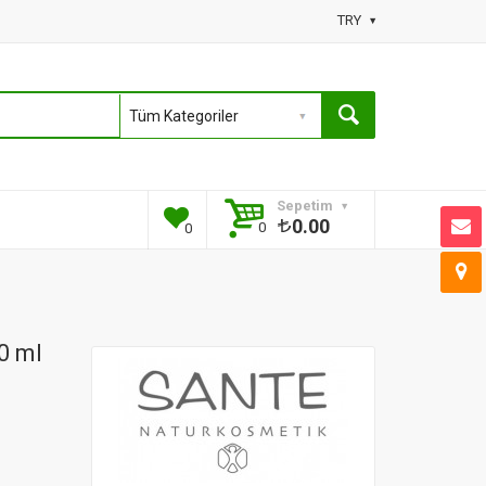
TRY
Sepetim
0.00
0
0
0 ml