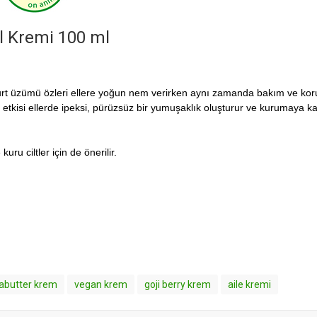
El Kremi 100 ml
 kurt üzümü özleri ellere yoğun nem verirken aynı zamanda bakım ve ko
i etkisi ellerde ipeksi, pürüzsüz bir yumuşaklık oluşturur ve kurumaya ka
ru ciltler için de önerilir.
abutter krem
vegan krem
goji berry krem
aile kremi