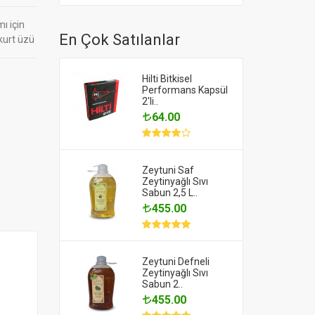
ı için
En Çok Satılanlar
 kurt üzü
Hilti Bitkisel
Performans Kapsül
2'li..
64.00
Zeytuni Saf
Zeytinyağlı Sıvı
Sabun 2,5 L..
455.00
Zeytuni Defneli
Zeytinyağlı Sıvı
Sabun 2..
455.00