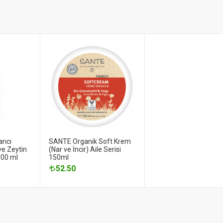
rıcı
SANTE Organik Soft Krem
e Zeytin
(Nar ve İncir) Aile Serisi
500 ml
150ml
52.50