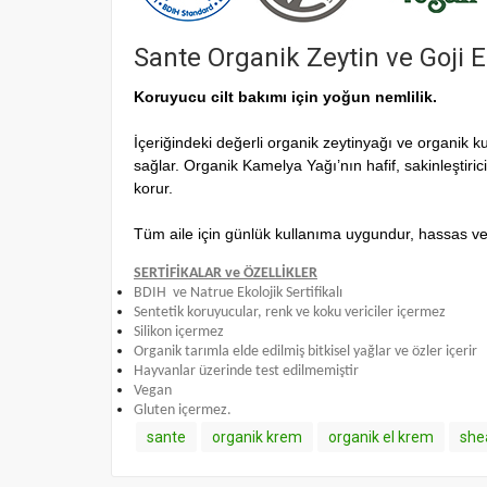
Sante Organik Zeytin ve Goji 
Koruyucu cilt bakımı için yoğun nemlilik.
İçeriğindeki değerli organik zeytinyağı ve organik
sağlar. Organik Kamelya Yağı’nın hafif, sakinleştiric
korur.
Tüm aile için günlük kullanıma uygundur, hassas ve ku
SERTİFİKALAR ve ÖZELLİKLER
BDIH ve Natrue Ekolojik Sertifikalı
Sentetik koruyucular, renk ve koku vericiler içermez
Silikon içermez
Organik tarımla elde edilmiş bitkisel yağlar ve özler içerir
Hayvanlar üzerinde test edilmemiştir
Vegan
Gluten içermez.
sante
organik krem
organik el krem
she