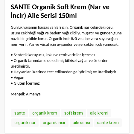
SANTE Organik Soft Krem (Nar ve
İncir) Aile Serisi 150ml
Günlük yaşamın hassas yanları için. Organik nar çekirdeği özü,
üzüm çekirdeği yağı ve badem yağı cildi yumuşatır ve günden güne
nazik bir şekilde korur. Organik incir özü ve aloe vera suyu yoğun
nem verir. Yüz ve vücut için uygundur ve gerçekten çok yumuşak.
• Sentetik koruyucu, koku ve renk vericiler içermez
• Organik tarımdan elde edilmiş bitkisel yağlar ve özlerden
üretilmiştir.
• Hayvanlar üzerinde test edilmeden geliştirilmiş ve üretilmiştir.
• Vegan
• Gluten İçermez
Menşeii: Almanya
sante
organik krem
soft krem
aile kremi
organik nar
organik incir
aile serisi
sante krem