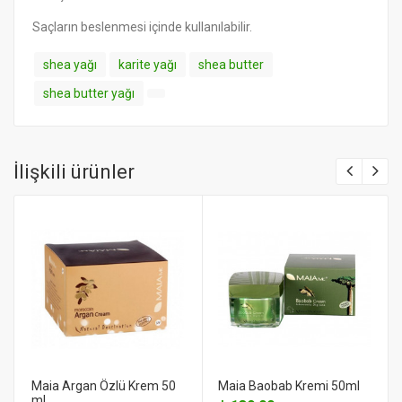
Saçların beslenmesi içinde kullanılabilir.
shea yağı
karite yağı
shea butter
shea butter yağı
İlişkili ürünler
Maia Argan Özlü Krem 50
Maia Baobab Kremi 50ml
ml