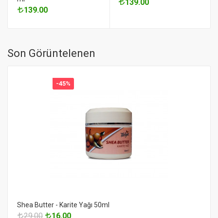
139.00
139.00
Son Görüntelenen
-45%
Shea Butter - Karite Yağı 50ml
29.00
16.00