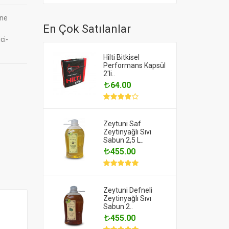
ine
En Çok Satılanlar
ci-
Hilti Bitkisel
Performans Kapsül
2'li..
64.00
Zeytuni Saf
Zeytinyağlı Sıvı
Sabun 2,5 L..
455.00
Zeytuni Defneli
Zeytinyağlı Sıvı
Sabun 2..
455.00