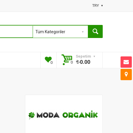
TRY
Sepetim
0.00
0
0