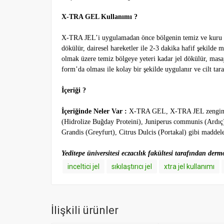
X-TRA GEL Kullanımı ?
X-TRA JEL’i uygulamadan önce bölgenin temiz ve kuru 
dökülür, dairesel hareketler ile 2-3 dakika hafif şekilde
olmak üzere temiz bölgeye yeteri kadar jel dökülür, masa
form’da olması ile kolay bir şekilde uygulanır ve cilt tara
İçeriği ?
İçeriğinde Neler Var :
X-TRA GEL, X-TRA JEL zengin içe
(Hidrolize Buğday Proteini), Juniperus communis (Ardıç)
Grandis (Greyfurt), Citrus Dulcis (Portakal) gibi maddele
Yeditepe üniversitesi eczacılık fakültesi tarafından dermo
inceltici jel
sıkılaştırıcı jel
xtra jel kullanımı
İlişkili ürünler