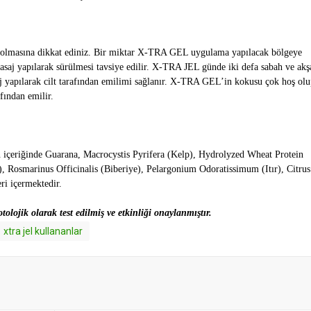
olmasına dikkat ediniz. Bir miktar X-TRA GEL uygulama yapılacak bölgeye
 masaj yapılarak sürülmesi tavsiye edilir. X-TRA JEL günde iki defa sabah ve ak
j yapılarak cilt tarafından emilimi sağlanır. X-TRA GEL’in kokusu çok hoş olu
fından emilir.
riğinde Guarana, Macrocystis Pyrifera (Kelp), Hydrolyzed Wheat Protein
, Rosmarinus Officinalis (Biberiye), Pelargonium Odoratissimum (Itır), Citrus
ri içermektedir.
tolojik olarak test edilmiş ve etkinliği onaylanmıştır.
xtra jel kullananlar