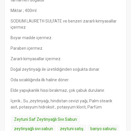
tamamen doğaldır
Miktar ; 400ml
SODIUM LAURETH SULFATE ve benzeri zararlı kimyasallar
içermez.
Boyar madde içermez.
Paraben içermez.
Zararlı kimyasallar içermez.
Doğal zeytinyağı ile üretildiğinden soğukta donar.
Oda sıcaklığında ilk haline döner.
Elde yapışkanlık hissi bırakmaz, çok çabuk durulanır.
İçerik ; Su ,zeytinyağı, hindistan cevizi yağı, Palm stearik
asit, potasyum hidroksit , potasyum klorit, Parfüm
Zeytuni Saf Zeytinyağlı Sıvı Sabun
zeytinyağlı sıvı sabun
zeytuni satış
banyo sabunu