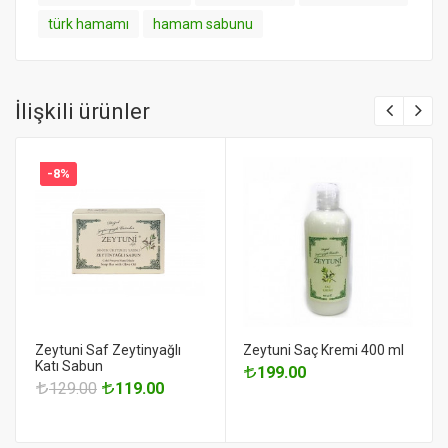
türk hamamı
hamam sabunu
İlişkili ürünler
-8%
Zeytuni Saf Zeytinyağlı
Zeytuni Saç Kremi 400 ml
Katı Sabun
199.00
129.00
119.00