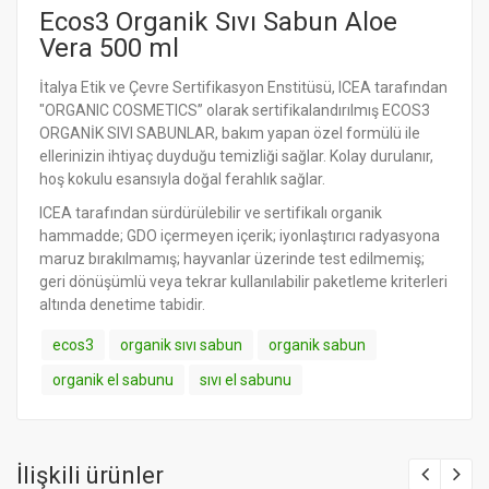
Ecos3 Organik Sıvı Sabun Aloe
Vera 500 ml
İtalya Etik ve Çevre Sertifikasyon Enstitüsü, ICEA tarafından
"ORGANIC COSMETICS” olarak sertifikalandırılmış ECOS3
ORGANİK SIVI SABUNLAR, bakım yapan özel formülü ile
ellerinizin ihtiyaç duyduğu temizliği sağlar. Kolay durulanır,
hoş kokulu esansıyla doğal ferahlık sağlar.
ICEA tarafından sürdürülebilir ve sertifikalı organik
hammadde; GDO içermeyen içerik; iyonlaştırıcı radyasyona
maruz bırakılmamış; hayvanlar üzerinde test edilmemiş;
geri dönüşümlü veya tekrar kullanılabilir paketleme kriterleri
altında denetime tabidir.
ecos3
organik sıvı sabun
organik sabun
organik el sabunu
sıvı el sabunu
İlişkili ürünler