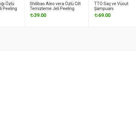
ığı Özlü
Shilibao Aleo vera Özlü Cilt
TTO Saç ve Vücut
i Peeling
Temizleme Jeli Peeling
Şampuanı
39.00
69.00