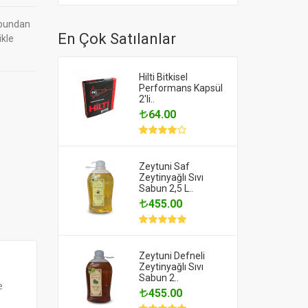
abundan
En Çok Satılanlar
ikle
Hilti Bitkisel
Performans Kapsül
2'li..
64.00
Zeytuni Saf
Zeytinyağlı Sıvı
Sabun 2,5 L..
455.00
Zeytuni Defneli
Zeytinyağlı Sıvı
Sabun 2..
e
455.00