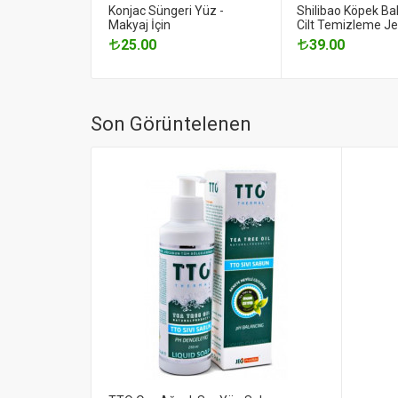
Konjac Süngeri Yüz -
Shilibao Köpek Bal
Makyaj İçin
Cilt Temizleme Jel
25.00
39.00
Son Görüntelenen