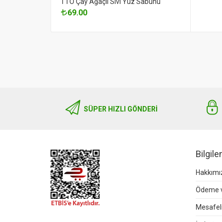
TTO Çay Ağaçlı Sıvı Yüz Sabunu
69.00
SÜPER HIZLI GÖNDERI
Bilgil
Hakkımı
Ödeme v
Mesafeli