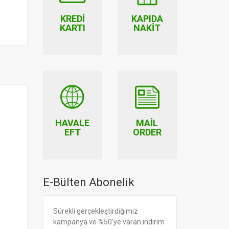
Mecitefendi Aynısefa
Çay Ağacı Yağı 30 ml
Kremi Seti
89.00
KREDI
KAPIDA
89.00
KARTI
NAKIT
HAVALE
MAIL
EFT
ORDER
E-Bülten Abonelik
Sürekli gerçekleştirdiğimiz
kampanya ve %50'ye varan indirim