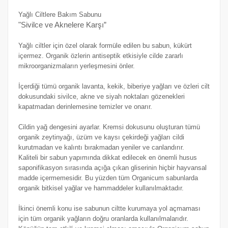
Yağlı Ciltlere Bakım Sabunu
"Sivilce ve Aknelere Karşı”
Yağlı ciltler için özel olarak formüle edilen bu sabun, kükürt
içermez. Organik özlerin antiseptik etkisiyle cilde zararlı
mikroorganizmaların yerleşmesini önler.
İçerdiği tümü organik lavanta, kekik, biberiye yağları ve özleri cilt
dokusundaki sivilce, akne ve siyah noktaları gözenekleri
kapatmadan derinlemesine temizler ve onarır.
Cildin yağ dengesini ayarlar. Kremsi dokusunu oluşturan tümü
organik zeytinyağı, üzüm ve kaysı çekirdeği yağları cildi
kurutmadan ve kalıntı bırakmadan yeniler ve canlandırır.
Kaliteli bir sabun yapımında dikkat edilecek en önemli husus
saponifikasyon sırasında açığa çıkan gliserinin hiçbir hayvansal
madde içermemesidir. Bu yüzden tüm Organicum sabunlarda
organik bitkisel yağlar ve hammaddeler kullanılmaktadır.
İkinci önemli konu ise sabunun ciltte kurumaya yol açmaması
için tüm organik yağların doğru oranlarda kullanılmalarıdır.